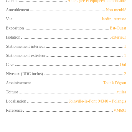
Cuisine
Aménagée et équipée/Indépendante
Ameublement
Non meublé
Vue
Jardin, terrasse
Exposition
Est-Ouest
Isolation
exterieur
Stationnement intérieur
1
Stationnement extérieur
1
Cave
Oui
Niveaux (RDC inclus)
2
Assainissement
Tout à l'égout
Toiture
tuiles
Localisation
Joinville-le-Pont 94340 - Polangis
Référence
VM691