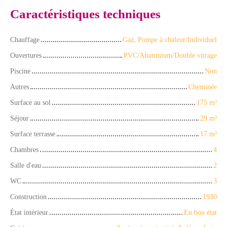
Caractéristiques techniques
Chauffage
Gaz, Pompe à chaleur/Individuel
Ouvertures
PVC/Aluminium/Double vitrage
Piscine
Non
Autres
Cheminée
Surface au sol
175
m²
Séjour
29
m²
Surface terrasse
17
m²
Chambres
4
Salle d'eau
2
WC
3
Construction
1930
État intérieur
En bon état