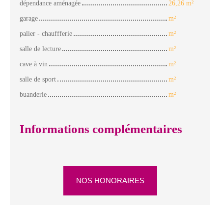
dépendance aménagée
26,26 m²
garage
m²
palier - chauffferie
m²
salle de lecture
m²
cave à vin
m²
salle de sport
m²
buanderie
m²
Informations complémentaires
NOS HONORAIRES