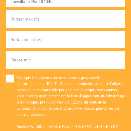
Joinville-le-Pont 94340
Budget max (€)
Surface min (m²)
Pièces min
J'accepte le traitement de mes données personnelles
conformément au RGPD. Si vous ne souhaitez pas faire l'objet de
prospection commerciale par voie téléphonique, vous pouvez
vous inscrire gratuitement sur la liste d'opposition au démarchage
téléphonique, prévu par l'article L223-1 du code de la
consommation, sur le site Internet www.bloctel.gouv.fr ou par
courrier adressé à :
Société Worldline, Service Bloctel, CS 61311, 41013 BLOIS