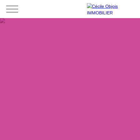
Accueil
Acheter
Louer
Vendre
Contact
Mes favoris
Espace vendeur
ESTIMATION