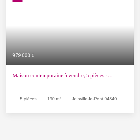
979 000
€
Maison contemporaine à vendre, 5 pièces -
Joinville-le-Pont 94340
5
pièces
130
m²
Joinville-le-Pont 94340