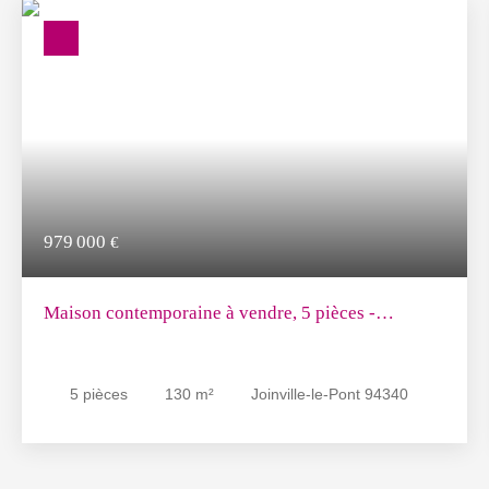
979 000
€
Maison contemporaine à vendre, 5 pièces -
Joinville-le-Pont 94340
5
pièces
130
m²
Joinville-le-Pont 94340