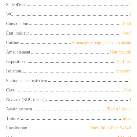
Salle d'eau
1
WC
3
Construction
1940
État intérieur
Neuf
Cuisine
Aménagée et équipée/Coin cuisine
Ameublement
Non meublé
Exposition
Sud-Est
Isolation
interieur
Stationnement extérieur
1
Cave
Non
Niveaux (RDC inclus)
3
Assainissement
Tout à l'égout
Toiture
tuiles
Localisation
Joinville-le-Pont 94340