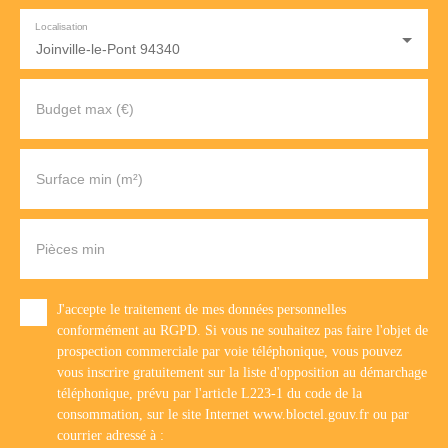
Localisation
Joinville-le-Pont 94340
Budget max (€)
Surface min (m²)
Pièces min
J'accepte le traitement de mes données personnelles
conformément au RGPD. Si vous ne souhaitez pas faire l'objet de
prospection commerciale par voie téléphonique, vous pouvez
vous inscrire gratuitement sur la liste d'opposition au démarchage
téléphonique, prévu par l'article L223-1 du code de la
consommation, sur le site Internet www.bloctel.gouv.fr ou par
courrier adressé à :