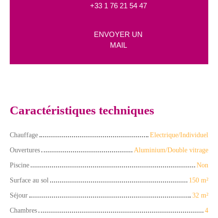
+33 1 76 21 54 47
ENVOYER UN
MAIL
Caractéristiques techniques
Chauffage
Electrique/Individuel
Ouvertures
Aluminium/Double vitrage
Piscine
Non
Surface au sol
150
m²
Séjour
32
m²
Chambres
4