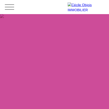
Accueil
Acheter
Louer
Vendre
Contact
Mes favoris
Espace vendeur
ESTIMATION