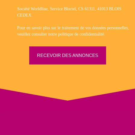
Société Worldline, Service Bloctel, CS 61311, 41013 BLOIS
CEDEX.
Pour en savoir plus sur le traitement de vos données personnelles,
veuillez consulter notre
politique de confidentialité
.
RECEVOIR DES ANNONCES