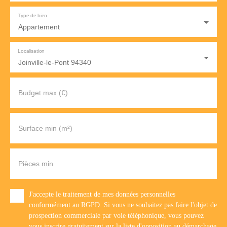
Type de bien
Appartement
Localisation
Joinville-le-Pont 94340
Budget max (€)
Surface min (m²)
Pièces min
J'accepte le traitement de mes données personnelles
conformément au RGPD. Si vous ne souhaitez pas faire l'objet de
prospection commerciale par voie téléphonique, vous pouvez
vous inscrire gratuitement sur la liste d'opposition au démarchage