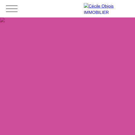
Accueil
Acheter
Louer
Vendre
Contact
Mes favoris
Espace vendeur
ESTIMATION