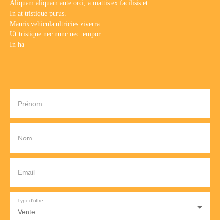
Aliquam aliquam ante orci, a mattis ex facilisis et.
In at tristique purus.
Mauris vehicula ultricies viverra.
Ut tristique nec nunc nec tempor.
In ha
Prénom
Nom
Email
Type d'offre
Vente