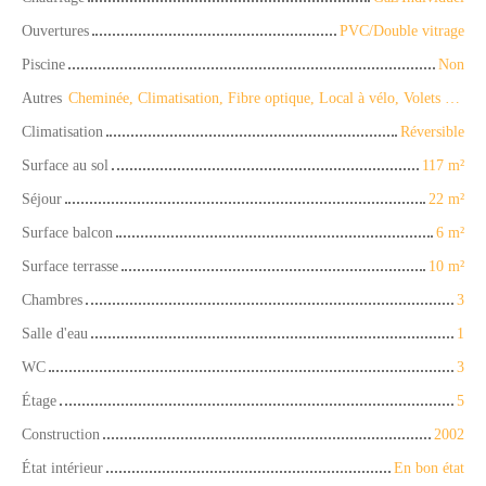
Ouvertures
PVC/Double vitrage
Piscine
Non
Autres
Cheminée, Climatisation, Fibre optique, Local à vélo, Volets électriques
Climatisation
Réversible
Surface au sol
117
m²
Séjour
22
m²
Surface balcon
6
m²
Surface terrasse
10
m²
Chambres
3
Salle d'eau
1
WC
3
Étage
5
Construction
2002
État intérieur
En bon état