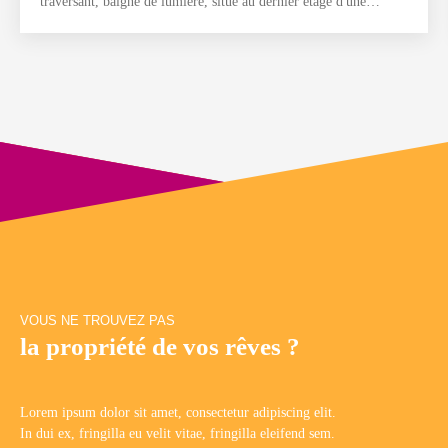
traversant, baigné de lumière, situé au dernier étage d'une
copropriété de bon standing, en plein cœur de Joinville-le-Pont.
Il se compose d'une entrée avec placard, d'une cuisine aménagée
et équipée, d'un séjour lumineux ouvrant sur un agréable balcon,
de quatre chambres, d'une salle de bains, d'une salle d'eau, d'un
WC indépendant ainsi que d'un dégagement avec de nombreux
rangements. Un box, une place de stationnement privative et une
cave viennent compléter ce bien. Vous apprécierez son
emplacement privilégié, à quelques minutes à pied des
transports, des écoles et des commerces, tout en profitant de la
proximité immédiate des bords de Marne et de la plage de
Joinville, véritable havre de détente aux portes de Paris. Un
appartement familial offrant de beaux volumes, de la luminosité
et un cadre de vie recherché.
VOUS NE TROUVEZ PAS
la propriété de vos rêves ?
Lorem ipsum dolor sit amet, consectetur adipiscing elit.
In dui ex, fringilla eu velit vitae, fringilla eleifend sem.