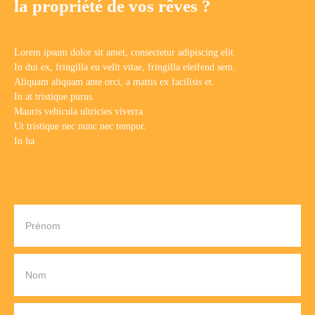
la propriété de vos rêves ?
Lorem ipsum dolor sit amet, consectetur adipiscing elit.
In dui ex, fringilla eu velit vitae, fringilla eleifend sem.
Aliquam aliquam ante orci, a mattis ex facilisis et.
In at tristique purus.
Mauris vehicula ultricies viverra.
Ut tristique nec nunc nec tempor.
In ha
Prénom
Nom