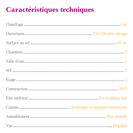
Caractéristiques techniques
Chauffage
Gaz
Ouvertures
PVC/Double vitrage
Surface au sol
81
m²
Chambres
3
Salle d'eau
1
WC
1
Étage
2
Construction
2019
État intérieur
En excellent état
Cuisine
Aménagée et équipée/Américaine
Ameublement
Non meublé
Vue
Dégagée