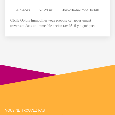
4
pièces
67.29
m²
Joinville-le-Pont 94340
Cécile Objois Immobilier vous propose cet appartement
traversant dans un immeuble ancien ravalé il y a quelques
années, bien entretenu et situé au pied de la gare RER A. Il se
compose d'une entrée avec placard, double séjour lumineux,
cuisine aménagée, 2 chambres donnant sur jardin dont une avec
placards penderie, salle de bains avec baignoire sabot, WC
séparé. Possibilité de faire une troisième chambre en place du
salon actuel. Cave en sous-sol. Local vélo et poussettes. Jardin
partagé. Commerces, transports et écoles à quelques minutes de
l'appartement.
VOUS NE TROUVEZ PAS