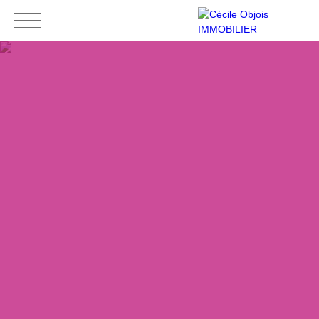
Accueil
Acheter
Louer
Vendre
Contact
Mes favoris
Espace vendeur
ESTIMATION