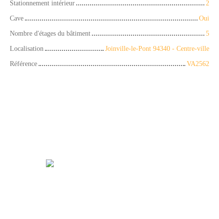
Stationnement intérieur
2
Cave
Oui
Nombre d'étages du bâtiment
5
Localisation
Joinville-le-Pont 94340 - Centre-ville
Référence
VA2562