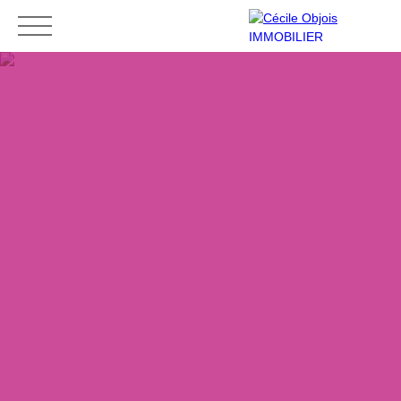
Accueil
Acheter
Louer
Vendre
Contact
Mes favoris
Espace vendeur
ESTIMATION