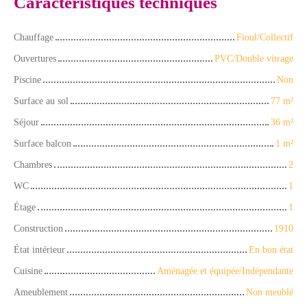
Caractéristiques techniques
Chauffage
Fioul/Collectif
Ouvertures
PVC/Double vitrage
Piscine
Non
Surface au sol
77
m²
Séjour
36
m²
Surface balcon
1
m²
Chambres
2
WC
1
Étage
1
Construction
1910
État intérieur
En bon état
Cuisine
Aménagée et équipée/Indépendante
Ameublement
Non meublé