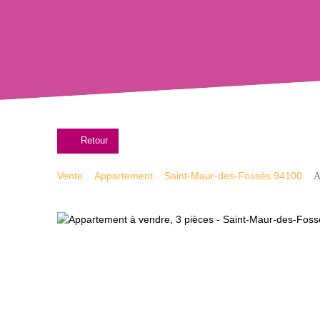
Retour
Vente
Appartement
Saint-Maur-des-Fossés 94100
A