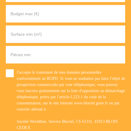
Budget max (€)
Surface min (m²)
Pièces min
J'accepte le traitement de mes données personnelles
conformément au RGPD. Si vous ne souhaitez pas faire l'objet de
prospection commerciale par voie téléphonique, vous pouvez
vous inscrire gratuitement sur la liste d'opposition au démarchage
téléphonique, prévu par l'article L223-1 du code de la
consommation, sur le site Internet www.bloctel.gouv.fr ou par
courrier adressé à :
Société Worldline, Service Bloctel, CS 61311, 41013 BLOIS
CEDEX.