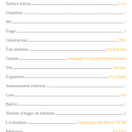
Surface balcon
3
m²
Chambres
1
WC
1
Étage
3
Construction
1962
État intérieur
En bon état
Cuisine
Aménagée et équipée/Indépendante
Vue
Verdure
Exposition
Est-Ouest
Stationnement extérieur
1
Cave
Oui
Balcon
1
Nombre d'étages du bâtiment
4
Localisation
Champigny-sur-Marne 94500
Référence
VA2103