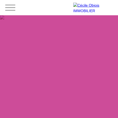
Accueil
Acheter
Louer
Vendre
Contact
Mes favoris
Espace vendeur
ESTIMATION