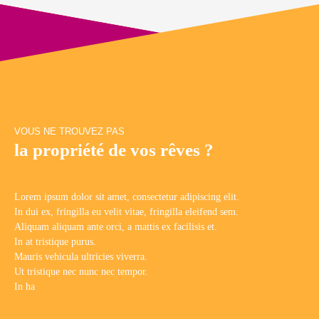
équipée, d'une chambre, ainsi que d'une salle d'eau avec WC.
Une cave complète ce bien. Vous apprécierez la proximité des
commerces, des transports et de toutes les commodités
accessibles à pied.
VOUS NE TROUVEZ PAS
la propriété de vos rêves ?
Lorem ipsum dolor sit amet, consectetur adipiscing elit.
In dui ex, fringilla eu velit vitae, fringilla eleifend sem.
Aliquam aliquam ante orci, a mattis ex facilisis et.
In at tristique purus.
Mauris vehicula ultricies viverra.
Ut tristique nec nunc nec tempor.
In ha