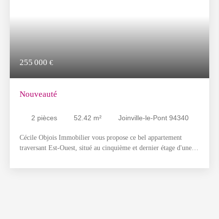
255 000
€
Nouveauté
2
pièces
52.42
m²
Joinville-le-Pont 94340
Cécile Objois Immobilier vous propose ce bel appartement
traversant Est-Ouest, situé au cinquième et dernier étage d'une
immeuble bien entretenu. Il bénéficie d'une très belle vue
dégagée et d'un emplacement privilégié sur le secteur prisé du
quartier de Polangis, côté Champigny, à proximité immédiate du
centre-ville de Joinville-le-Pont. L'appartement se compose
d'une entrée, d'un séjour lumineux exposé Ouest offrant de
magnifiques couchers de soleil, d'une cuisine aménagée et