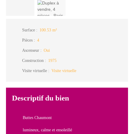
Surface
:
100.53
m²
Pièces
:
4
Ascenseur
:
Oui
Construction
:
1975
Visite virtuelle
:
Visite virtuelle
Descriptif du bien
Buttes Chaumont
lumineux, calme et ensoleillé