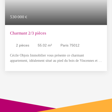
530 000
€
Charmant 2/3 pièces
2
pièces
55.02
m²
Paris 75012
Cécile Objois Immobilier vous présente ce charmant
appartement, idéalement situé au pied du bois de Vincennes et à
quelques pas du métro Porte Dorée, dans un environnement très
recherché, à proximité immédiate des commerces, des transports
et de toutes les commodités. Situé au 6ᵉ et dernier étage d'un
immeuble de caractère, cet appartement séduit par sa
remarquable luminosité, offerte par sa double exposition Est-
Ouest, ainsi que par sa vue entièrement dégagée, sans vis-à-vis,
qui lui confère une agréable sensation d'espace et de tranquillité.
Il a conservé tout le charme de l'ancien avec son parquet, ses
élégantes moulures et son atmosphère chaleureuse. Agencé par