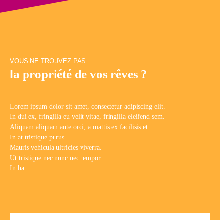
un architecte, il bénéficie d'une distribution optimisée où chaque
espace a été pensé avec soin. Il se compose d'une entrée, d'une
spacieuse cuisine ouverte sur la salle à manger, d'un séjour, d'une
chambre, d'un dressing ainsi que d'une salle d'eau avec WC. De
nombreux rangements sur mesure ont été intégrés afin
d'optimiser chaque mètre carré et d'offrir un confort de vie. Une
VOUS NE TROUVEZ PAS
cave vient compléter ce bien. Un appartement lumineux, sans
la propriété de vos rêves ?
vis-à-vis, alliant le charme de l'ancien à un aménagement
contemporain, c'est le
Coup de cœur assuré !
Lorem ipsum dolor sit amet, consectetur adipiscing elit.
In dui ex, fringilla eu velit vitae, fringilla eleifend sem.
Aliquam aliquam ante orci, a mattis ex facilisis et.
In at tristique purus.
Mauris vehicula ultricies viverra.
Ut tristique nec nunc nec tempor.
In ha