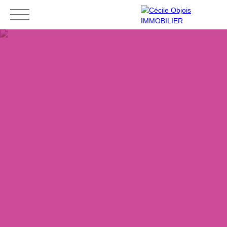
Accueil
Acheter
Louer
Vendre
Contact
Mes favoris
Espace vendeur
ESTIMATION