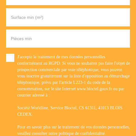
Surface min (m²)
Pièces min
J'accepte le traitement de mes données personnelles
conformément au RGPD. Si vous ne souhaitez pas faire l'objet de
prospection commerciale par voie téléphonique, vous pouvez
vous inscrire gratuitement sur la liste d'opposition au démarchage
téléphonique, prévu par l'article L223-1 du code de la
consommation, sur le site Internet www.bloctel.gouv.fr ou par
courrier adressé à :
Société Worldline, Service Bloctel, CS 61311, 41013 BLOIS
CEDEX.
Pour en savoir plus sur le traitement de vos données personnelles,
veuillez consulter notre
politique de confidentialité
.