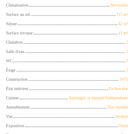
Climatisation
Réversible
Surface au sol
115
m²
Séjour
42
m²
Surface terrasse
11
m²
Chambres
2
Salle d'eau
1
WC
2
Étage
1
Construction
1975
État intérieur
En bon état
Cuisine
Aménagée et équipée/Indépendante
Ameublement
Non meublé
Vue
Verdure
Exposition
Ouest