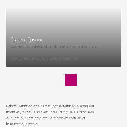
Lorem Ipsum
Lorem ipsum dolor sit amet, consectetur adipiscing elit.
Vivamus ornare nunc a nunc tincidunt porta. Ut fermentum
tempor mauris, eu tempus eros lobortis in.
Lorem ipsum dolor sit amet, consectetur adipiscing elit.
In dui ex, fringilla eu velit vitae, fringilla eleifend sem.
Aliquam aliquam ante orci, a mattis ex facilisis et.
In at tristique purus.